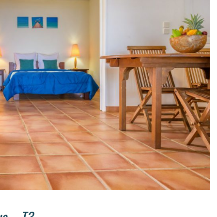
e – T3