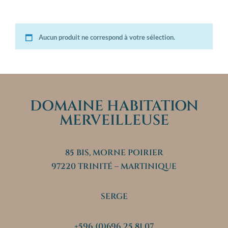
Aucun produit ne correspond à votre sélection.
DOMAINE HABITATION
MERVEILLEUSE
85 BIS, MORNE POIRIER
97220 TRINITÉ – MARTINIQUE
SERGE
+596 (0)696 25 81 07